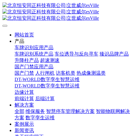
网站首页
产品
车牌识别应用产品
车牌识别系统产品
车位诱导与反向寻车
臻识品牌产品
升降柱产品
超速测速
国产门禁应用产品
国产门禁
人行闸机
访客机类
热成像测温类
DT-WORLD数字孪生智慧运维
DT-WORLD数字孪生智慧运维
边缘计算
前端计算
后端计算
解决方案
全部
维保服务
智慧停车管理解决方案
智能物联网解决
方案
数字孪生运维
案例展示
新闻资讯