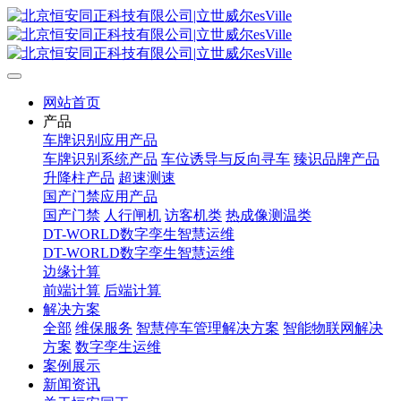
网站首页
产品
车牌识别应用产品
车牌识别系统产品
车位诱导与反向寻车
臻识品牌产品
升降柱产品
超速测速
国产门禁应用产品
国产门禁
人行闸机
访客机类
热成像测温类
DT-WORLD数字孪生智慧运维
DT-WORLD数字孪生智慧运维
边缘计算
前端计算
后端计算
解决方案
全部
维保服务
智慧停车管理解决方案
智能物联网解决
方案
数字孪生运维
案例展示
新闻资讯