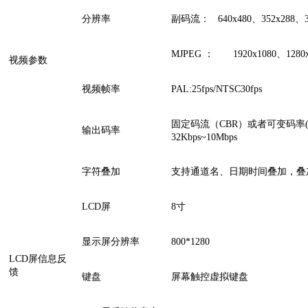
分辨率
副码流： 640x480、352x288、32
MJPEG ： 1920x1080、128
视频参数
视频帧率
PAL:25fps/NTSC30fps
固定码流（CBR）或者可变码率(
输出码率
32Kbps~10Mbps
字符叠加
支持通道名、日期时间叠加，叠
LCD屏
8寸
显示屏分辨率
800*1280
LCD屏信息反
馈
键盘
屏幕触控虚拟键盘