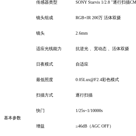
传感器类型
SONY Starvis 1/2.8 "逐行扫描C
镜头组成
RGB+IR 200万 活体双摄
镜头
2.6mm
适应光线能力
抗逆光 、宽动态 、活体双摄
日夜模式
自适应
最低照度
0.05Lux@F2.4彩色模式
扫描方式
逐行扫描
快门
1/25s~1/10000s
基本参数
增益
≥46dB（AGC OFF）