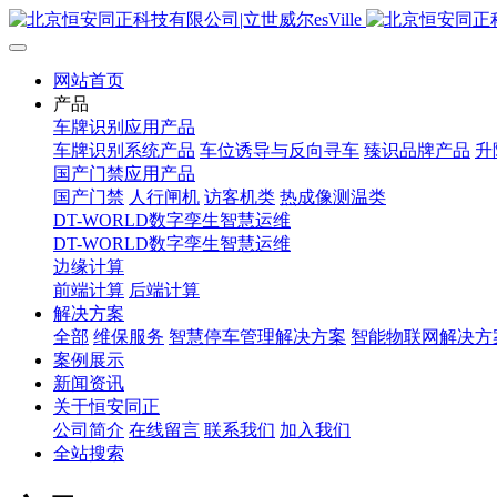
网站首页
产品
车牌识别应用产品
车牌识别系统产品
车位诱导与反向寻车
臻识品牌产品
升
国产门禁应用产品
国产门禁
人行闸机
访客机类
热成像测温类
DT-WORLD数字孪生智慧运维
DT-WORLD数字孪生智慧运维
边缘计算
前端计算
后端计算
解决方案
全部
维保服务
智慧停车管理解决方案
智能物联网解决方
案例展示
新闻资讯
关于恒安同正
公司简介
在线留言
联系我们
加入我们
全站搜索