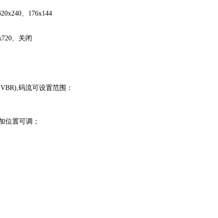
0x240、176x144
0x720、关闭
VBR),码流可设置范围：
加位置可调；