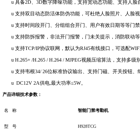
u
具备2D、3D数字降噪功能，支持宽动态功能、支持人
u
支持双目动态防活体防伪功能，可杜绝人脸照片、人脸视
u
支持时间段开门、分组组合开门、用户有效日期等等门禁
u
支持防拆报警，非法开门报警，门未关提示，消防联动等
u
支持TCP/IP协议联网，默认为RJ45有线接口，可选配WIF
u
H.265+ /H.265 / H.264 / MJPEG视频压缩算
u
支持韦根34/ 26位标准协议输出、支持门磁、开关按钮
u
DC12V 2A供电,最大功率≤5W。
产品详细技术参数：
名 称
智能门禁考勤机
型 号
H928TCG