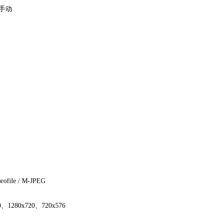
手动
profile / M-JPEG
、1280x720、720x576