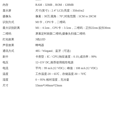
内存
RAM：32MB，ROM：128MB
显示屏
尺寸(英寸)：2.4” LCD;亮度：350cd/m2
摄像头
像素：30万;视角：70°;对焦范围：5CM to 20CM
识别方式
M1卡，CPU卡，二维码
最大识别距离
M1：4.5cm，CPU卡：3.5cm，二维码：正扫22cm/反扫30cm
二维码
屏幕定时刷新二维码;摄像头扫描二维码
灯光效果
3色LED
声音效果
蜂鸣器
通讯方式
485 / Wiegand、蓝牙（可选）
刷卡
卡类型：IC / CPU;响应速度：0.1S;成功率：99%
电压
12~15V DC,推荐使用线性电源
电流
平均：99 mA (12 VDC)；峰值：108 mA (12 VDC)
温度
工作温度-20 ~ 65℃，存储温度-30 ~ 70℃
湿度
0 ~ 95% 相对湿度，无冷凝
尺寸
53mm*140mm*23mm