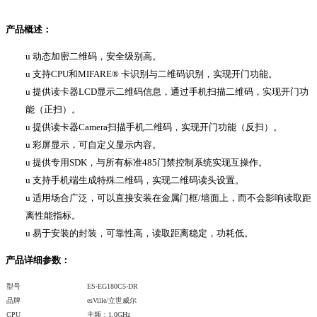
产品概述：
u
动态加密二维码，安全级别高。
u
支持
CPU和MIFARE® 卡识别与二维码识别，实现开门功能。
u
提供读卡器
LCD显示二维码信息，通过手机扫描二维码，实现开门功
能（正扫）。
u
提供读卡器
Camera扫描手机二维码，实现开门功能（反扫）。
u
彩屏显示，可自定义显示内容。
u
提供专用
SDK，与所有标准485门禁控制系统实现互操作。
u
支持手机端生成特殊二维码，实现二维码读头设置。
u
适用场合广泛，可以直接安装在金属门框
/墙面上，而不会影响读取距
离性能指标。
u
易于安装的封装，可靠性高，读取距离稳定，功耗低。
产品详细参数：
型号
ES-EG180C5-DR
品牌
esVille/立世威尔
CPU
主频：1.0GHz