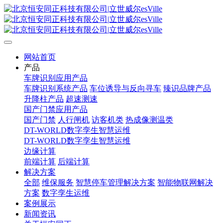
网站首页
产品
车牌识别应用产品
车牌识别系统产品
车位诱导与反向寻车
臻识品牌产品
升降柱产品
超速测速
国产门禁应用产品
国产门禁
人行闸机
访客机类
热成像测温类
DT-WORLD数字孪生智慧运维
DT-WORLD数字孪生智慧运维
边缘计算
前端计算
后端计算
解决方案
全部
维保服务
智慧停车管理解决方案
智能物联网解决
方案
数字孪生运维
案例展示
新闻资讯