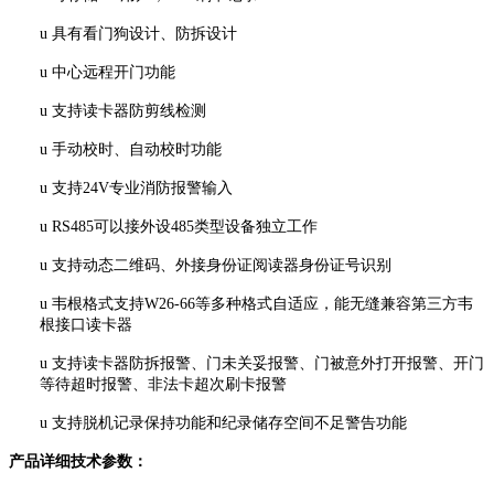
u
具有看门狗设计、防拆设计
u
中心远程开门功能
u
支持读卡器防剪线检测
u
手动校时、自动校时功能
u
支持24V专业消防报警输入
u
RS485可以接外设485类型设备独立工作
u
支持动态二维码、外接身份证阅读器身份证号识别
u
韦根格式支持W26-66等多种格式自适应，能无缝兼容第三方韦
根接口读卡器
u
支持读卡器防拆报警、门未关妥报警、门被意外打开报警、开门
等待超时报警、非法卡超次刷卡报警
u
支持脱机记录保持功能和纪录储存空间不足警告功能
产品详细技术参数：