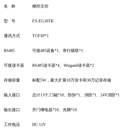
名
称
梯控主控
型
号
ES-EG10TK
通讯方式
TCP/IP*1
RS485
可接
485设备*1、串行级联*1
可接读卡器
RS485读卡器*4、Wiegand读卡器*2
存储容量
标配5W，最大扩展10万张卡和30万记录存储
输入接口
总计13个;门磁*10、防拆*1、消防*1、24V消防*1
输出接口
开门继电器*10、光耦*10
工作电压
DC 12V