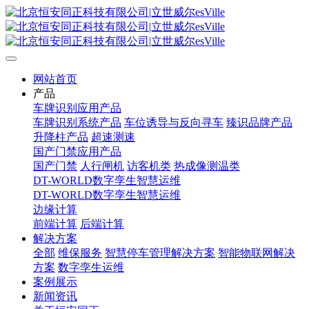
网站首页
产品
车牌识别应用产品
车牌识别系统产品
车位诱导与反向寻车
臻识品牌产品
升降柱产品
超速测速
国产门禁应用产品
国产门禁
人行闸机
访客机类
热成像测温类
DT-WORLD数字孪生智慧运维
DT-WORLD数字孪生智慧运维
边缘计算
前端计算
后端计算
解决方案
全部
维保服务
智慧停车管理解决方案
智能物联网解决
方案
数字孪生运维
案例展示
新闻资讯