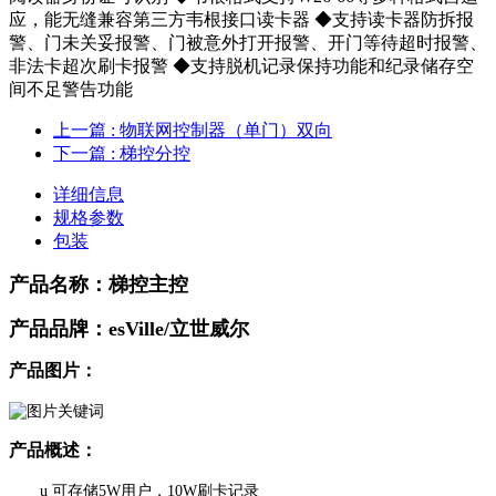
应，能无缝兼容第三方韦根接口读卡器 ◆支持读卡器防拆报
警、门未关妥报警、门被意外打开报警、开门等待超时报警、
非法卡超次刷卡报警 ◆支持脱机记录保持功能和纪录储存空
间不足警告功能
上一篇
: 物联网控制器（单门）双向
下一篇
: 梯控分控
详细信息
规格参数
包装
产品名称：梯控主控
产品品牌：esVille/立世威尔
产品图片：
产品概述：
u
可存储5W用户，10W刷卡记录