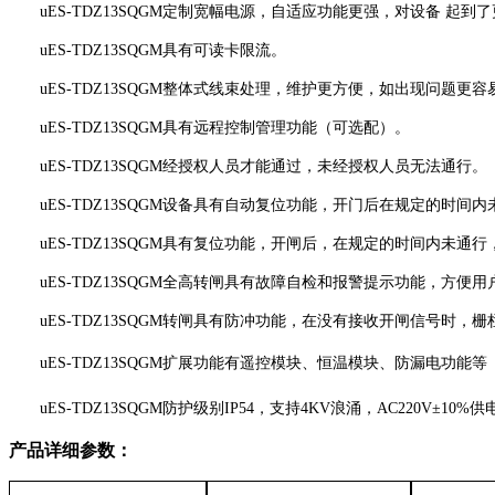
u
ES-TDZ13SQGM定制宽幅电源，自适应功能更强，对设备 起到
u
ES-TDZ13SQGM具有可读卡限流。
u
ES-TDZ13SQGM整体式线束处理，维护更方便，如出现问题
u
ES-TDZ13SQGM具有远程控制管理功能（可选配）。
u
ES-TDZ13SQGM经授权人员才能通过，未经授权人员无法通行。
u
ES-TDZ13SQGM设备具有自动复位功能，开门后在规定的时
u
ES-TDZ13SQGM具有复位功能，开闸后，在规定的时间内未
u
ES-TDZ13SQGM全高转闸具有故障自检和报警提示功能，方便
u
ES-TDZ13SQGM转闸具有防冲功能，在没有接收开闸信号时，
u
ES-TDZ13SQGM扩展功能有遥控模块、恒温模块、防漏电功能
u
ES-TDZ13SQGM
防护级别
IP54，支持4KV浪涌，AC220V±10%供
产品详细参数：