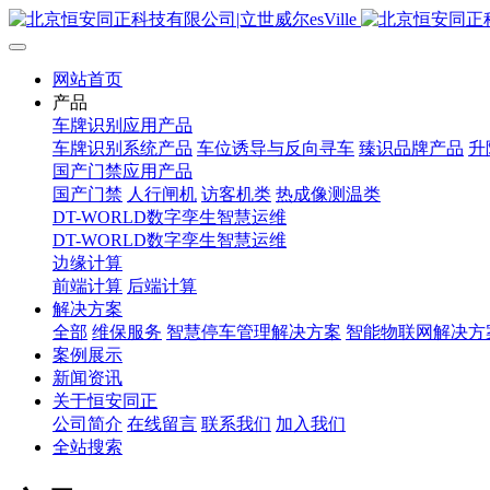
网站首页
产品
车牌识别应用产品
车牌识别系统产品
车位诱导与反向寻车
臻识品牌产品
升
国产门禁应用产品
国产门禁
人行闸机
访客机类
热成像测温类
DT-WORLD数字孪生智慧运维
DT-WORLD数字孪生智慧运维
边缘计算
前端计算
后端计算
解决方案
全部
维保服务
智慧停车管理解决方案
智能物联网解决方
案例展示
新闻资讯
关于恒安同正
公司简介
在线留言
联系我们
加入我们
全站搜索