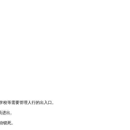
学校
等
需要管理人行的出入口
。
员进出。
自动锁死。