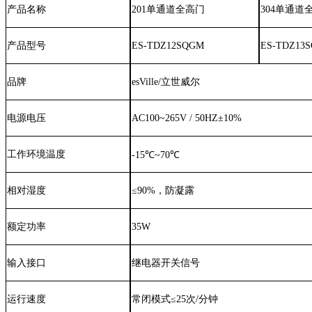
产品名称
201
单通道全高
门
304
单通道
产品型号
ES-TDZ12SQGM
ES-TDZ13
品牌
esVille/立世威尔
电源电压
AC100~265V / 50HZ±10%
工作环境温度
-
1
5℃
~
70℃
相对湿度
≤
90
%
，
防凝露
额定功率
35
W
输入
接口
继电器
开关
信号
运行速度
常闭模式
≤25次/分钟