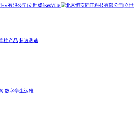
降柱产品
超速测速
案
数字孪生运维