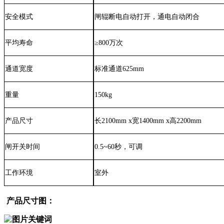
安全模式
闸辊断电自动打开，通电自动闭合
平均寿命
≥8
00万次
通道宽度
标准通道
625mm
重量
150kg
产品尺寸
长
21
00mm x宽
1400
mm x高
220
0mm
闸开关时间
0.5~60秒，可调
工作环境
室外
产品尺寸图：