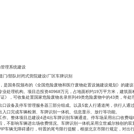
场管理系统建设
道门/部队封闭式营院建设/厂区车牌识别
4月，是国务院颁布的《全国危险废物和医疗废物处置设施建设规划》的建设
机构。项目总投资40968万元，占地面积约19万平方米，建筑面积284
可证》，可收集处置国家危险废物名录所列49类危险废物中的43类，年处理
出口设备及停车管理服务器三部分组成。以及5套人行通道闸，供行人通
出入口完成车辆检测、车牌识别一体机、信息显示、放行等功能。
作。整体项目总建设4进4出车牌识别车辆通道。停车场采用出口收费端C/
后，不影响车辆进出场收费情况。车牌识别一体机采用立世威尔独创的双
VIP车辆无障碍通行，特置的尾号限行提醒，根据北京市限行规定，对出