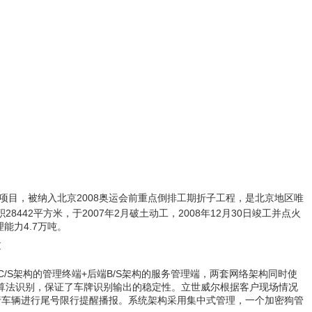
项目，被纳入北京2008奥运会前重点倒排工期折子工程，是北京地区唯
42平方米，于2007年2月破土动工，2008年12月30日竣工并点火
能力4.7万吨。
过
S架构的管理终端+后端B/S架构的服务管理端，两套网络架构同时使
算法识别，保证了车牌识别输出的稳定性。
立世威尔根据客户现场情况
行车辆进行尾号限行提醒播报。系统架构采用集中式管理，一个加密狗管