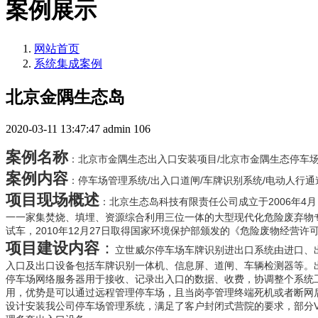
案例展示
网站首页
系统集成案例
北京金隅生态岛
2020-03-11 13:47:47
admin
106
案例名称
：
北京市金隅生态
出入口安装项目/
北京市金隅生态
停车
案例内容
：
停车场管理系统/出入口道闸/车牌识别系统/电动人行通
项目现场概述
：
北京生态岛科技有限责任公司成立于2006年
一一家集焚烧、填埋、资源综合利用三位一体的大型现代化危险废弃物专业处理
试车，2010年12月27日取得国家环境保护部颁发的《危险废物经营许
项目建设内容
：
立世威尔停车场车牌识别进出口系统由进口、
入口及出口设备包括车牌识别一体机、信息屏、道闸、车辆检测器等。
停车场网络服务器用于接收、记录出入口的数据、收费，协调整个系统工
用，优势是可以通过远程管理停车场，且当岗亭管理终端死机或者断网
设计安装我公司停车场管理系统，满足了客户封闭式营院的要求，部分