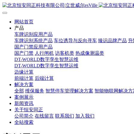
网站首页
产品
车牌识别应用产品
车牌识别系统产品
车位诱导与反向寻车
臻识品牌产品
升
国产门禁应用产品
国产门禁
人行闸机
访客机类
热成像测温类
DT-WORLD数字孪生智慧运维
DT-WORLD数字孪生智慧运维
边缘计算
前端计算
后端计算
解决方案
全部
维保服务
智慧停车管理解决方案
智能物联网解决方
案例展示
新闻资讯
关于恒安同正
公司简介
在线留言
联系我们
加入我们
全站搜索