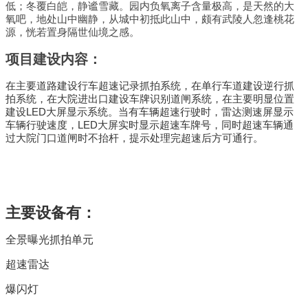
低；冬覆白皑，静谧雪藏。园内负氧离子含量极高，是天然的大
氧吧，地处山中幽静，从城中初抵此山中，颇有武陵人忽逢桃花
源，恍若置身隔世仙境之感。
项目建设内容：
在主要道路建设行车超速记录抓拍系统，在单行车道建设逆行抓
拍系统，在大院进出口建设车牌识别道闸系统，在主要明显位置
建设LED大屏显示系统。当有车辆超速行驶时，雷达测速屏显示
车辆行驶速度，LED大屏实时显示超速车牌号，同时超速车辆通
过大院门口道闸时不抬杆，提示处理完超速后方可通行。
主要设备有：
全景曝光抓拍单元
超速雷达
爆闪灯