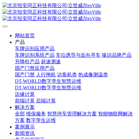
网站首页
产品
车牌识别应用产品
车牌识别系统产品
车位诱导与反向寻车
臻识品牌产品
升降柱产品
超速测速
国产门禁应用产品
国产门禁
人行闸机
访客机类
热成像测温类
DT-WORLD数字孪生智慧运维
DT-WORLD数字孪生智慧运维
边缘计算
前端计算
后端计算
解决方案
全部
维保服务
智慧停车管理解决方案
智能物联网解决
方案
数字孪生运维
案例展示
新闻资讯