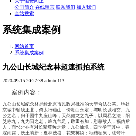
关于恒安同正
公司简介
在线留言
联系我们
加入我们
全站搜索
系统集成案例
网站首页
系统集成案例
九公山长城纪念林超速抓拍系统
2020-09-15 20:27:38
admin
113
案例内容：
九公山长城纪念林是经北京市民政局批准的大型合法公墓。地处
京城中轴线正北，倚太行燕山，傍潮白永定，与明长城相交。九
公之名，归于园中九座山峰，天然如龙之九子，以周易之法，阳
爻称九，九为阳之老，峰九气足，敬重有加，慰藉故人，福佑后
人，而“公”亦有对长辈尊称之意，九公仙境，四季孕于其中，春
霖雨露，沃土萌新；夏林茂盛，花繁英纷；秋结硕果，枝弯叶